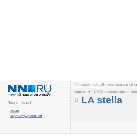
Персональный сайт пользователя
LA s
портрет № 180730 зарегистрирован боле
LA stella
Привет, Гость !
-
Войти
-
Зарегистрироваться