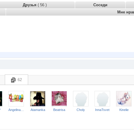
Друзья
( 56 )
Соседи
Мне нра
62
*
Angelina2307
Atamanka
Beatrisa
Choly
InnaTsvet
Kinelie