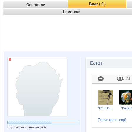
Блог
( 0 )
Основное
Шпионаж
Блог
23
*КОЛГОТКИ и БЕЛЬЕ*
*Рыбка
Посмотреть ещё
Портрет заполнен на 62 %