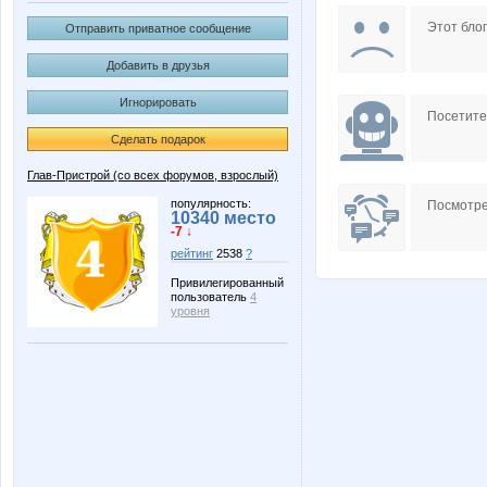
Nelena
OlgaVale
Этот блог
Отправить приватное сообщение
Добавить в друзья
Игнорировать
majkin
mapiks
Посетит
Сделать подарок
Глав-Пристрой (со всех форумов, взрослый)
ДЖИНСА
Ильян
популярность:
Посмотре
10340 место
-7 ↓
рейтинг
2538
?
Привилегированный
пользователь
4
Стильный ребенок
Счастли
уровня