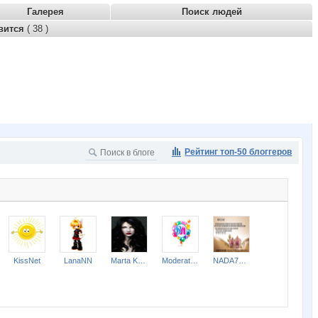
Галерея
Поиск людей
вится
( 38 )
Рейтинг топ-50 блоггеров
KissNet
LanaNN
Marta Kauffman
Moderator FEDSP
NADA77-77