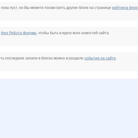
rievna
Passion1985
Stella69
anela2005
anusha21
azaliya
confessa*
 пока пуст, но Вы можете посмотреть другие блоги на странице
рейтинга блог
maxijaz10
miss Kate
o.samarina
oliskaAvto
sparrow
марг0ша
е
блог Робота Форума
, чтобы быть в курсе всех новостей сайта.
а
К*Р*О*К*И*Д
Контактные линзы
Контактные линзы ПВ
Кузя Надя
Лепесток Лотоса
Мама Милены
ть последние записи в блогах можно в разделе
события на сайте
.
ва_Я
Ве*$т*!@
Весна29.04
Вишшня
Времена года
Взрвыная Леди
Зла