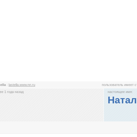
tella
:
lastella.www.nn.ru
пользователь имеет 
е 1 года назад
настоящее имя:
Натал