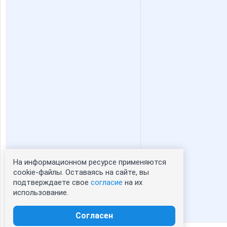
На информационном ресурсе применяются
Статистика портрета:
cookie-файлы. Оставаясь на сайте, вы
подтверждаете свое
согласие
на их
сейчас просматривают портрет - 0
использование.
зарегистрированные пользователи
посетившие портрет за 7 дней - 0
Согласен