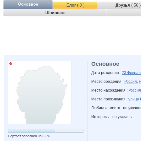
Основное
Блог
( 0 )
Друзья
( 56 )
Шпионаж
Основное
Дата рождения :
23 Февра
Место рождения :
Россия
,
Н
Место нахождения :
Россия
Место проживания :
улица 
Любимые места : не указа
Интересы : не указаны
Портрет заполнен на 62 %