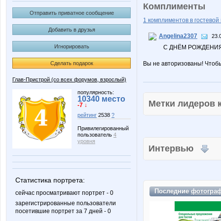
Комплименты
Отправить приватное сообщение
1 комплиментов в гостевой 
Добавить в друзья
Angelina2307
23.
Игнорировать
С ДНЁМ РОЖДЕНИЯ
Сделать подарок
Вы не авторизованы! Чтоб
Глав-Пристрой (со всех форумов, взрослый)
популярность:
10340 место
Метки лидеров
-7 ↓
рейтинг
2538
?
Привилегированный
пользователь
4
уровня
Интервью
Статистика портрета:
Последние
фотогра
сейчас просматривают портрет - 0
зарегистрированные пользователи
посетившие портрет за 7 дней - 0