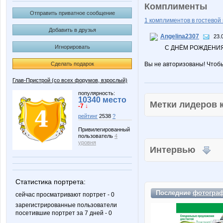
Комплименты
Отправить приватное сообщение
1 комплиментов в гостевой 
Добавить в друзья
Angelina2307
23.
Игнорировать
С ДНЁМ РОЖДЕНИЯ
Сделать подарок
Вы не авторизованы! Чтоб
Глав-Пристрой (со всех форумов, взрослый)
популярность:
10340 место
Метки лидеров
-7 ↓
рейтинг
2538
?
Привилегированный
пользователь
4
уровня
Интервью
Статистика портрета:
Последние
фотогра
сейчас просматривают портрет - 0
зарегистрированные пользователи
посетившие портрет за 7 дней - 0