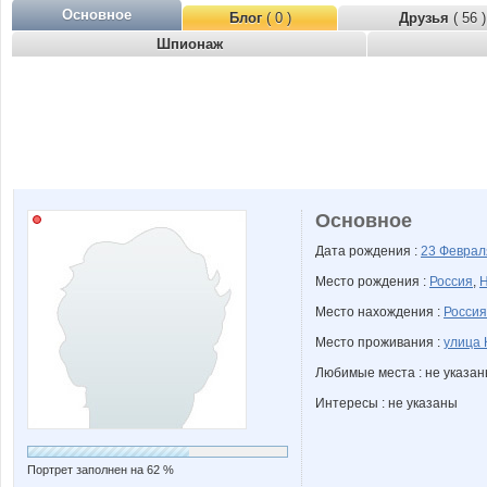
Основное
Блог
( 0 )
Друзья
( 56 )
Шпионаж
Основное
Дата рождения :
23 Февра
Место рождения :
Россия
,
Н
Место нахождения :
Россия
Место проживания :
улица 
Любимые места : не указа
Интересы : не указаны
Портрет заполнен на 62 %